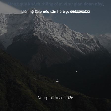
Mong quý khách thông cảm vì sự gián đoạn này.
Liên hệ Zalo nếu cần hỗ trợ: 0968898622
© Toptaikhoan 2026