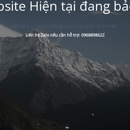
site Hiện tại đang bảo
Mong quý khách thông cảm vì sự gián đoạn này.
Liên hệ Zalo nếu cần hỗ trợ: 0968898622