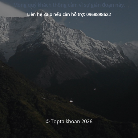
Mong quý khách thông cảm vì sự gián đoạn này.
Liên hệ Zalo nếu cần hỗ trợ: 0968898622
© Toptaikhoan 2026