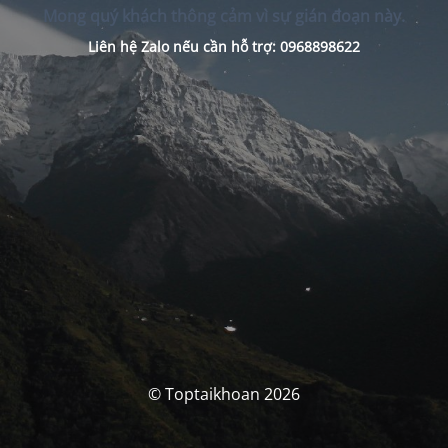
Mong quý khách thông cảm vì sự gián đoạn này.
Liên hệ Zalo nếu cần hỗ trợ: 0968898622
© Toptaikhoan 2026