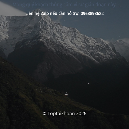
Mong quý khách thông cảm vì sự gián đoạn này.
Liên hệ Zalo nếu cần hỗ trợ: 0968898622
© Toptaikhoan 2026