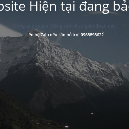
site Hiện tại đang bảo
Mong quý khách thông cảm vì sự gián đoạn này.
Liên hệ Zalo nếu cần hỗ trợ: 0968898622