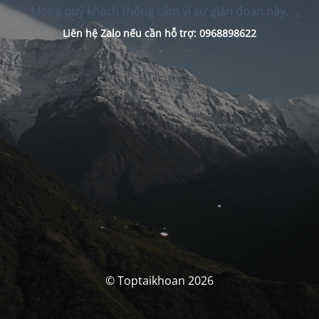
Mong quý khách thông cảm vì sự gián đoạn này.
Liên hệ Zalo nếu cần hỗ trợ: 0968898622
© Toptaikhoan 2026