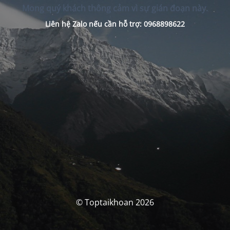
Mong quý khách thông cảm vì sự gián đoạn này.
Liên hệ Zalo nếu cần hỗ trợ: 0968898622
© Toptaikhoan 2026