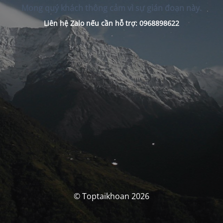
Mong quý khách thông cảm vì sự gián đoạn này.
Liên hệ Zalo nếu cần hỗ trợ: 0968898622
© Toptaikhoan 2026