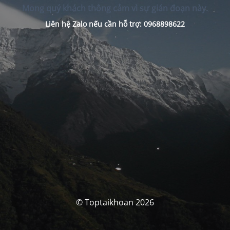
Mong quý khách thông cảm vì sự gián đoạn này.
Liên hệ Zalo nếu cần hỗ trợ: 0968898622
© Toptaikhoan 2026