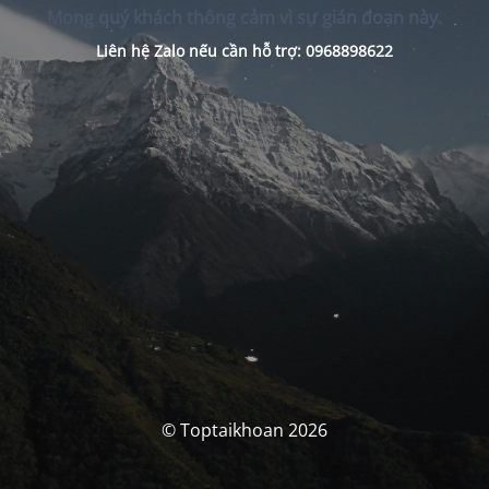
Mong quý khách thông cảm vì sự gián đoạn này.
Liên hệ Zalo nếu cần hỗ trợ: 0968898622
© Toptaikhoan 2026