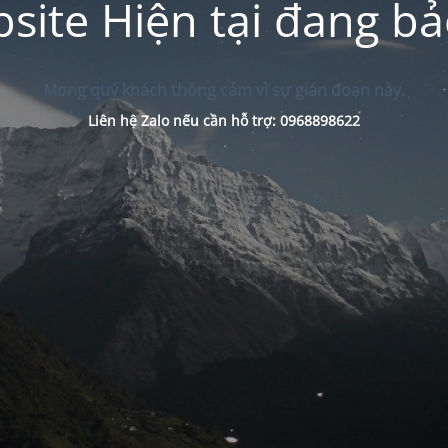
site Hiện tại đang bảo
Mong quý khách thông cảm vì sự gián đoạn này.
Liên hệ Zalo nếu cần hỗ trợ: 0968898622