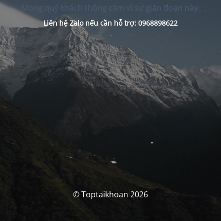
Mong quý khách thông cảm vì sự gián đoạn này.
Liên hệ Zalo nếu cần hỗ trợ: 0968898622
© Toptaikhoan 2026