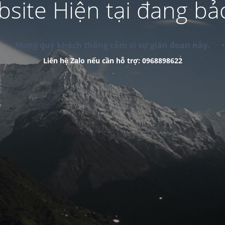
site Hiện tại đang bảo
Mong quý khách thông cảm vì sự gián đoạn này.
Liên hệ Zalo nếu cần hỗ trợ: 0968898622