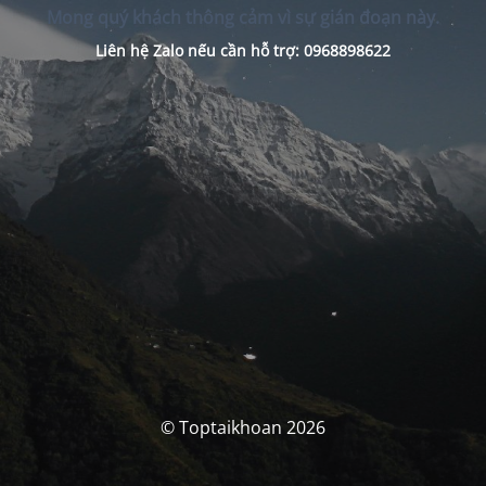
Mong quý khách thông cảm vì sự gián đoạn này.
Liên hệ Zalo nếu cần hỗ trợ: 0968898622
© Toptaikhoan 2026