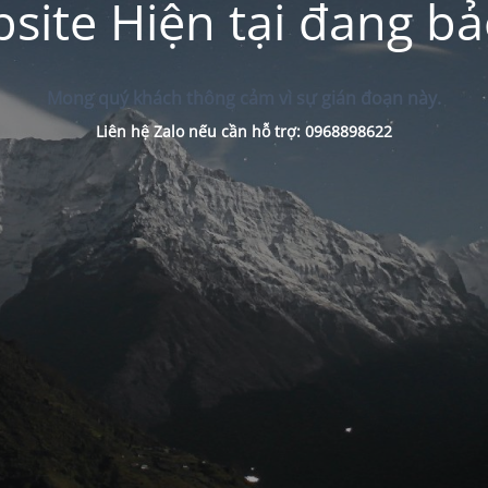
site Hiện tại đang bảo
Mong quý khách thông cảm vì sự gián đoạn này.
Liên hệ Zalo nếu cần hỗ trợ: 0968898622