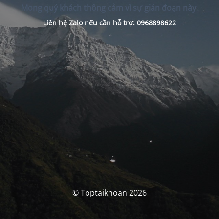
Mong quý khách thông cảm vì sự gián đoạn này.
Liên hệ Zalo nếu cần hỗ trợ: 0968898622
© Toptaikhoan 2026