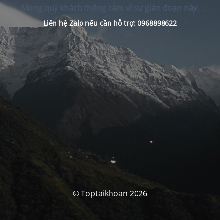
Mong quý khách thông cảm vì sự gián đoạn này.
Liên hệ Zalo nếu cần hỗ trợ: 0968898622
© Toptaikhoan 2026