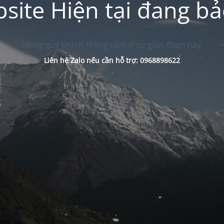
site Hiện tại đang bảo
Mong quý khách thông cảm vì sự gián đoạn này.
Liên hệ Zalo nếu cần hỗ trợ: 0968898622