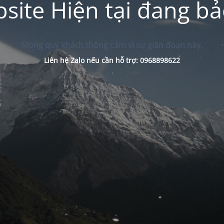
site Hiện tại đang bảo
Mong quý khách thông cảm vì sự gián đoạn này.
Liên hệ Zalo nếu cần hỗ trợ: 0968898622