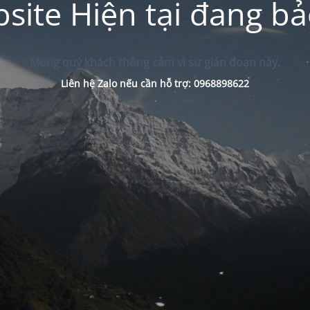
site Hiện tại đang bảo
Mong quý khách thông cảm vì sự gián đoạn này.
Liên hệ Zalo nếu cần hỗ trợ: 0968898622