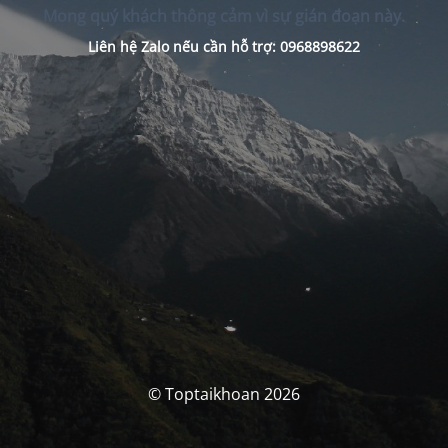
Mong quý khách thông cảm vì sự gián đoạn này.
Liên hệ Zalo nếu cần hỗ trợ: 0968898622
© Toptaikhoan 2026