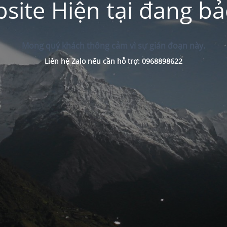
site Hiện tại đang bảo
Mong quý khách thông cảm vì sự gián đoạn này.
Liên hệ Zalo nếu cần hỗ trợ: 0968898622