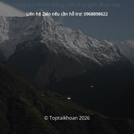
Mong quý khách thông cảm vì sự gián đoạn này.
Liên hệ Zalo nếu cần hỗ trợ: 0968898622
© Toptaikhoan 2026