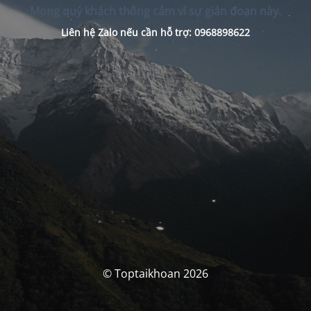
Mong quý khách thông cảm vì sự gián đoạn này.
Liên hệ Zalo nếu cần hỗ trợ: 0968898622
© Toptaikhoan 2026