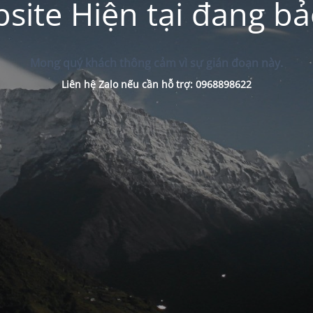
site Hiện tại đang bảo
Mong quý khách thông cảm vì sự gián đoạn này.
Liên hệ Zalo nếu cần hỗ trợ: 0968898622