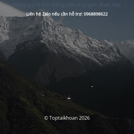
Mong quý khách thông cảm vì sự gián đoạn này.
Liên hệ Zalo nếu cần hỗ trợ: 0968898622
© Toptaikhoan 2026