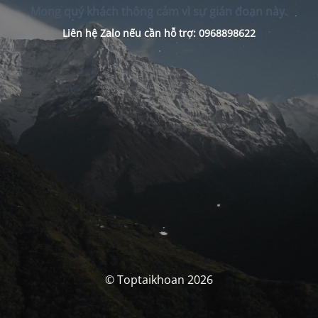
Mong quý khách thông cảm vì sự gián đoạn này.
Liên hệ Zalo nếu cần hỗ trợ: 0968898622
© Toptaikhoan 2026