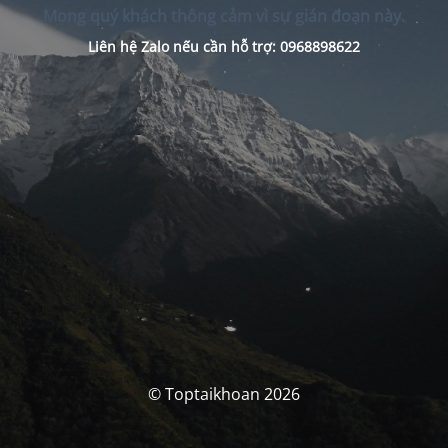
Mong quý khách thông cảm vì sự gián đoạn này.
Liên hệ Zalo nếu cần hỗ trợ: 0968898622
© Toptaikhoan 2026