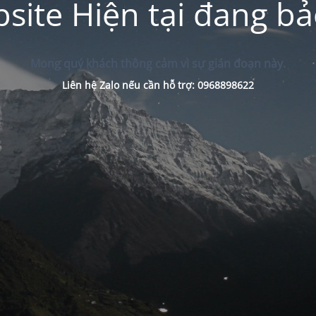
site Hiện tại đang bảo
Mong quý khách thông cảm vì sự gián đoạn này.
Liên hệ Zalo nếu cần hỗ trợ: 0968898622