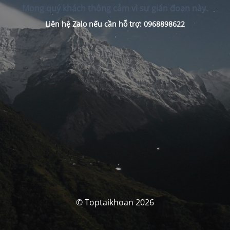
Mong quý khách thông cảm vì sự gián đoạn này.
Liên hệ Zalo nếu cần hỗ trợ: 0968898622
© Toptaikhoan 2026