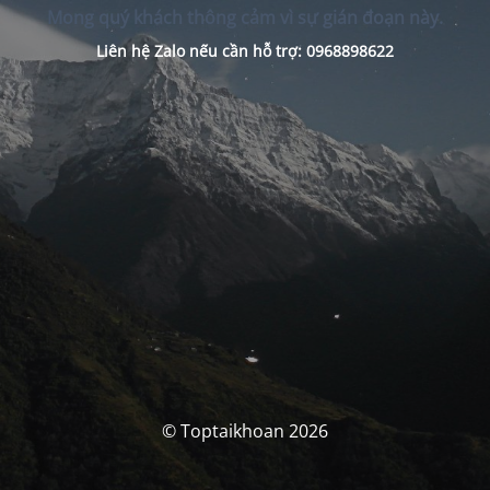
Mong quý khách thông cảm vì sự gián đoạn này.
Liên hệ Zalo nếu cần hỗ trợ: 0968898622
© Toptaikhoan 2026