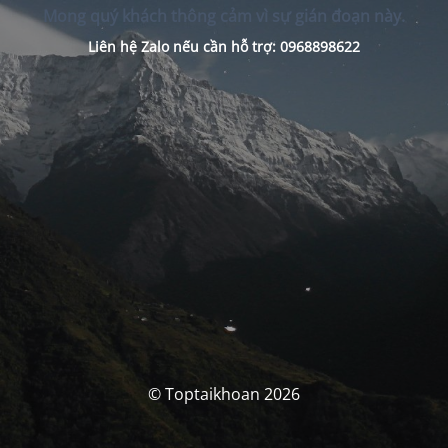
Mong quý khách thông cảm vì sự gián đoạn này.
Liên hệ Zalo nếu cần hỗ trợ: 0968898622
© Toptaikhoan 2026