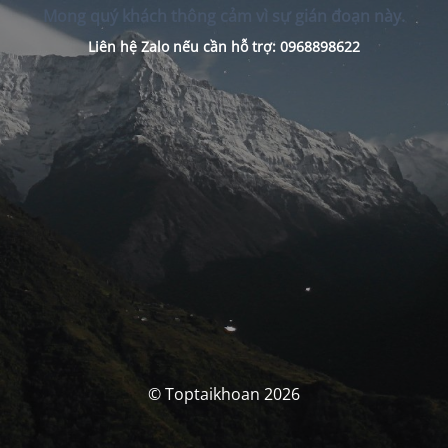
Mong quý khách thông cảm vì sự gián đoạn này.
Liên hệ Zalo nếu cần hỗ trợ: 0968898622
© Toptaikhoan 2026