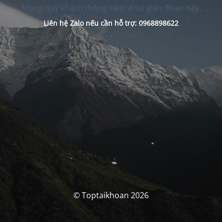
Mong quý khách thông cảm vì sự gián đoạn này.
Liên hệ Zalo nếu cần hỗ trợ: 0968898622
© Toptaikhoan 2026