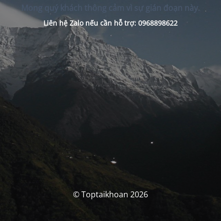
Mong quý khách thông cảm vì sự gián đoạn này.
Liên hệ Zalo nếu cần hỗ trợ: 0968898622
© Toptaikhoan 2026