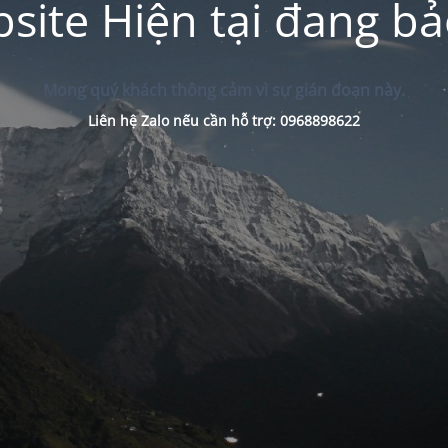
site Hiện tại đang bảo
Mong quý khách thông cảm vì sự gián đoạn này.
Liên hệ Zalo nếu cần hỗ trợ: 0968898622