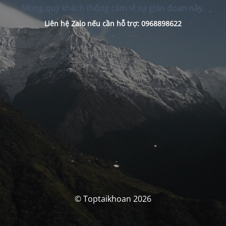
Mong quý khách thông cảm vì sự gián đoạn này.
Liên hệ Zalo nếu cần hỗ trợ: 0968898622
© Toptaikhoan 2026