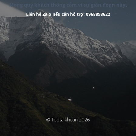
Mong quý khách thông cảm vì sự gián đoạn này.
Liên hệ Zalo nếu cần hỗ trợ: 0968898622
© Toptaikhoan 2026